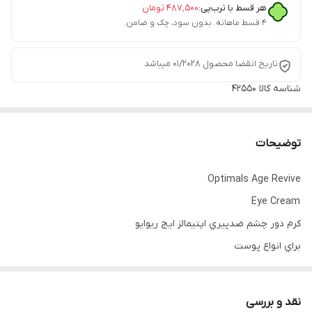
هر قسط با ترب‌پی:
۴۸۷٬۵۰۰
تومان
۴ قسط ماهانه. بدون سود، چک و ضامن.
تاریخ انقضا محصول 01/2028 میباشد
شناسه کالا
42550
توضیحات
Optimals Age Revive
Eye Cream
كرم دور چشم ضدپيري اپتیمالز ایج ریوایو
براي انواع پوست
کمک به کاهش خطوط ریز و چین و چروک
کاهش حلقه های تیره و پف دور چشم
نقد و بررسی