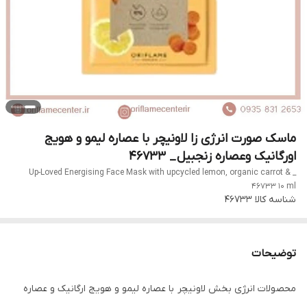
ماسک صورت انرژی زا لاونیچر با عصاره لیمو و هویج
اورگانیک وعصاره زنجبیل _ 46733
Up-Loved Energising Face Mask with upcycled lemon, organic carrot & _
46733 10 ml
شناسه کالا
46733
توضیحات
محصولات انرژی بخش لاونیچر با عصاره لیمو و هویج ارگانیک و عصاره