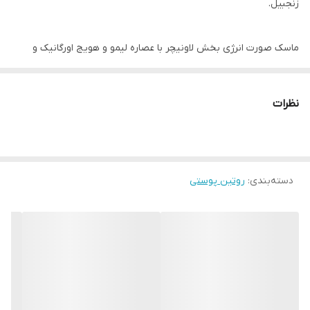
زنجبیل.
ماسک صورت انرژی بخش لاونیچر با عصاره لیمو و هویج اورگانیک و
عصاره زنجبیل
نظرات
کمک به افزایش انرژی فوری به پوست
کمک به درخشان شدن پوست
کمک به احساس شادابی و هیدراته پوست
دسته‌بندی
:
روتین پوستی