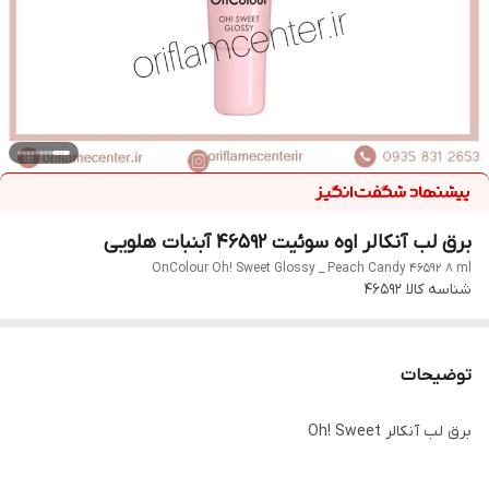
برق لب آنکالر اوه سوئیت 46592 آبنبات هلویی
OnColour Oh! Sweet Glossy _ Peach Candy 46592 8 ml
شناسه کالا
46592
توضیحات
برق لب آنکالر Oh! Sweet