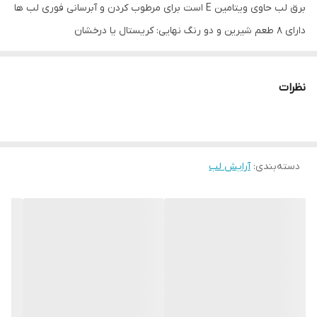
برق لب حاوی ویتامین E است برای مرطوب کردن و آبرسانی فوری لب ها
دارای 8 طعم شیرین و دو رنگ نهایی: کریستال یا درخشان
فرمول غیر چسبنده و سبک
انتظار داشته باشید که لب ها پرتر به نظر برسند و احساس رطوبت
نظرات
داشته باشید و صاف تر شوند.
روکش براق کریستالی: وانیل، آب نبات هلو، انگور فرنگی سیاه یا سس
کارامل.
دسته‌بندی
:
آرایش لب
روکش براق درخشان: کریستال کوکو، لیموناد صورتی، انبه یا کرم تمشک.