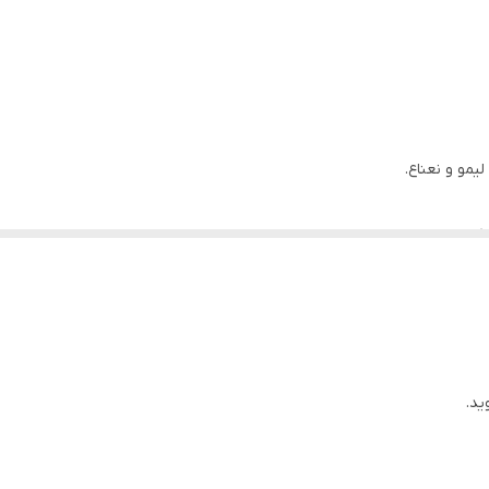
اع، ​​موهای خود را به آرامی حالت دهید بدون اینکه احساس چربی داشته باشید.
یمو و نعناع.
ن یا پارابن.
ید.