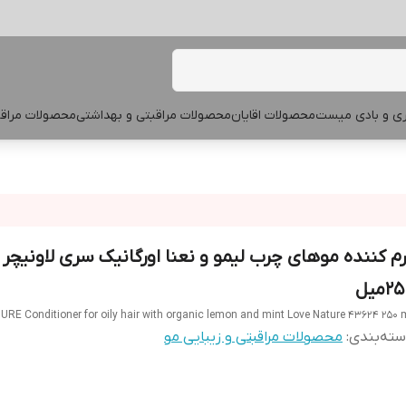
پری و بادی میست
محصولات اقایان
محصولات مراقبتی و بهداشتی
محصولات مراقب
رم کننده موهای چرب لیمو و نعنا اورگانیک سری لاونیچر 
2میل
RE Conditioner for oily hair with organic lemon and mint Love Nature 43624 250 
ته‌بندی
:
محصولات مراقبتی و زیبایی مو