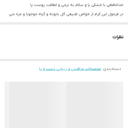
خداحافظی با خشکی پا و سلام به نرمی و لطافت پوست پا
در فرمول این کرم از خواص طبیعی گل بابونه و گیاه جوجوبا و مره شی
استفاده شده
آبرسان و مرطوب کننده پوست پا تا 24 ساعت
نظرات
فرمولی فوق العاده جهت تسکین دادن و نرم کردن بافت آسیب دیده
استفاده آسان و دریافت نتیجه ایده آل
مشروط به استفاده صحیح روزانه _ فاقد چربی
دسته‌بندی
:
تست پوست شده و بدون پارابن.
محصولات مراقبتی و زیبایی دست و پا
از نظر بالینی ثابت شده
مواد تشکیل دهنده:
اسید لاکتیک - کره شی - بابونه - جوجوبا