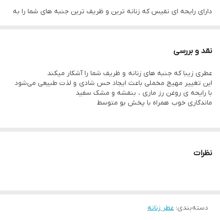
دارای رایحه ای نفیس که زنانه ترین و ظریف ترین جنبه های شما را به
نمایش می گذارد.
نقد و بررسی
نت برتر: آکورد انجیر، روغن لیمو ایتالیایی، روغن رزماری.
عطری زیبا که جنبه های زنانه و ظریف شما را آشکار میکند
نت قلب: یاسمین سامباک ابس،
این تغییر مهیج مخملی باعث ایجاد حس شادی و لذت طبیعی می‌شود
Diviniris، بنفش آکورد.
با رایحه ی روغن رز ماری ، بنفشه و مشک سفید
ماندگاری خوب همراه با پخش بو متوسط
نت پایه: Ambrostar , روغن چوب سدر، مشک سفید.
جذابیت هیپنوتیزمی این عطر را که دارای رایحه بنفشه ملایم و آرام
نظرات
بخش است، تجربه کنید.
از رایحه ای جذاب لذت ببرید که برای هر موقعیتی مناسب است.
در عطر جذاب بنفشه گم شوید و اجازه دهید رایحه شیرین و گلی شما را
به دنیایی از سعادت خالص منتقل کند.
دسته‌بندی
:
عطر زنانه