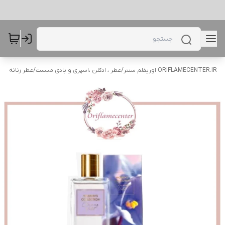
ORIFLAMECENTER.IR اوریفلم سنتر
/
عطر ، ادکلن ،اسپری و بادی میست
/
عطر زنانه