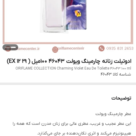
ادوتیلت زنانه چارمینگ ویولت 46043 ۱۰۰میل ( EX 12 29)
ORIFLAME COLLECTION Charming Violet Eau De Toilette 46043 100 ml
شناسه کالا
۴۶۰۴۳
توضیحات
عطر چارمینگ ویولت
این عطر عجیب و غریب، عطری عالی برای زنان مدرن است که همه را
هیپنوتیزم می‌کند و اثری تکان‌دهنده بر جای می‌گذارد.