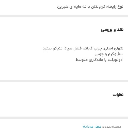
نوع رایحه: گرم ،تلخ با ته مایه ی شیرین
مقدار ماندگاری: 5-6 ساعت
میزان پراکندگی: متوسط
نقد و بررسی
نت بویایی : چوب های جنگلی ، قهوه تلخ و سایر ادویه جات که تندی
بسیار ملایمی به این ادکلن میدهد و باعث میگردد این ادکلن بسیار
نتهای اصلی: چوب گایاک، فلفل سیاه، تنباکو سفید
دلپذیر گردد.
تلخ و گرم و چوبی
ادوتویلت با ماندگاری متوسط
نظرات
دسته‌بندی
:
عطر مردانه