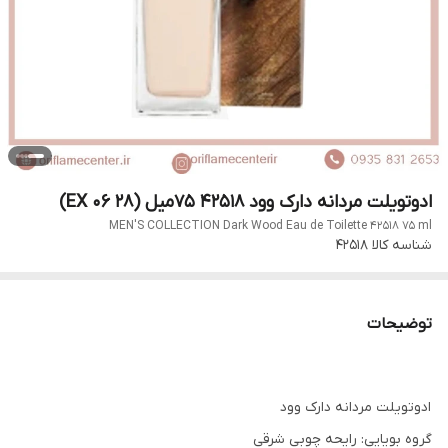
ادوتویلت مردانه دارک وود 42518 ۷۵میل (EX 06 28)
MEN'S COLLECTION Dark Wood Eau de Toilette 42518 75 ml
شناسه کالا
42518
توضیحات
ادوتویلت مردانه دارک وود
گروه بویایی: رایحه چوبی شرقی