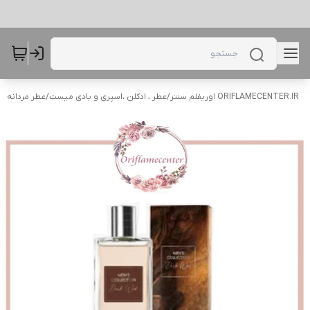
ORIFLAMECENTER.IR اوریفلم سنتر
/
عطر ، ادکلن ،اسپری و بادی میست
/
عطر مردانه