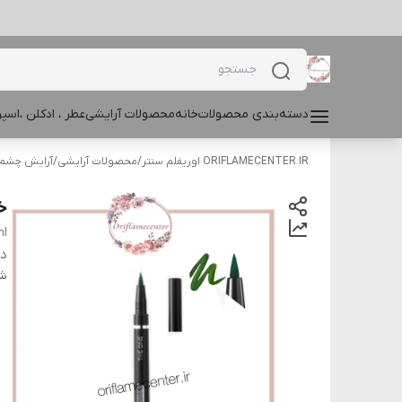
دسته‌بندی محصولات
خانه
محصولات آرایشی
عطر ، ادکلن ،اس
ORIFLAMECENTER.IR اوریفلم سنتر
/
محصولات آرایشی
/
آرایش چشم و
خط
ml
دس
شن