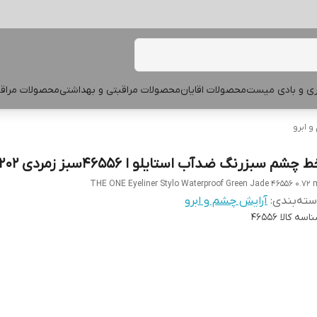
پری و بادی میست
محصولات اقایان
محصولات مراقبتی و بهداشتی
محصولات مراقب
 ابرو
 چشم سبزرنگ ضدآب استایلو ا 46556سبز زمردی Ex 09 202
THE ONE Eyeliner Stylo Waterproof Green Jade 46556 0.72 
ته‌بندی
:
آرایش چشم و ابرو
اسه کالا
46556