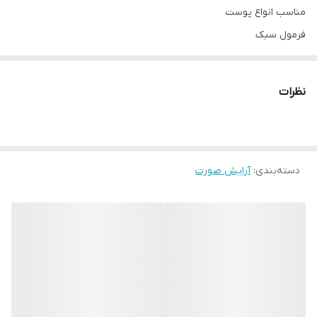
مناسب انواع پوست
فرمول سبک
مرطوب کننده و درخشان کننده پوست
ایجاد ظاهر سالم، شاداب و طبیعی، فورا خطوط ریز را محو و صاف می کند
نظرات
12 ساعت آبرسانی کامل
با پایه آب یخچال های طبیعی، آبرسانی فوق العاده پوست تا 12 ساعت
مقاوم در برابر رطوبت و ماسیدگی
دسته‌بندی
:
درخشش طبیعی
آرایش صورت
مناسب برای استفاده در اطراف چشم
دارای شش رنگ‌بندی