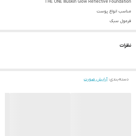
THE ONE Illuskin Glow Reflective Foundation
مناسب انواع پوست
فرمول سبک
مرطوب کننده و درخشان کننده پوست
ایجاد ظاهر سالم، شاداب و طبیعی، فورا خطوط ریز را محو و صاف می کند
نظرات
12 ساعت آبرسانی کامل
با پایه آب یخچال های طبیعی، آبرسانی فوق العاده پوست تا 12 ساعت
مقاوم در برابر رطوبت و ماسیدگی
دسته‌بندی
:
درخشش طبیعی
آرایش صورت
مناسب برای استفاده در اطراف چشم
دارای شش رنگ‌بندی