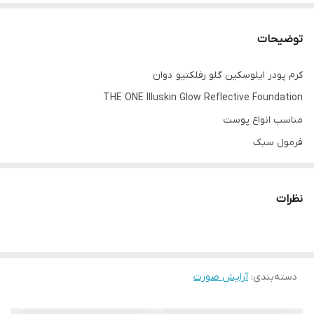
توضیحات
کرم پودر ایلوسکین گلو رفلکتیو دوان
THE ONE Illuskin Glow Reflective Foundation
مناسب انواع پوست
فرمول سبک
مرطوب کننده و درخشان کننده پوست
ایجاد ظاهر سالم، شاداب و طبیعی، فورا خطوط ریز را محو و صاف می کند
نظرات
12 ساعت آبرسانی کامل
با پایه آب یخچال های طبیعی، آبرسانی فوق العاده پوست تا 12 ساعت
مقاوم در برابر رطوبت و ماسیدگی
دسته‌بندی
:
درخشش طبیعی
آرایش صورت
مناسب برای استفاده در اطراف چشم