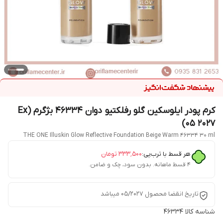
کرم پودر ایلوسکین گلو رفلکتیو دوان 46334 بژگرم (Ex
05 2027)
THE ONE Illuskin Glow Reflective Foundation Beige Warm 46334 30 ml
هر قسط با ترب‌پی:
۳۳۳٬۵۰۰
تومان
۴ قسط ماهانه. بدون سود، چک و ضامن.
تاریخ انقضا محصول 05/2027 میباشد
شناسه کالا
46334