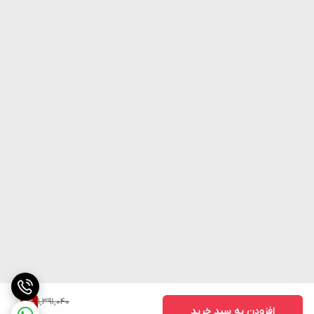
1,391,040
4
%
افزودن به سبد خرید