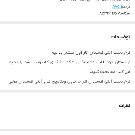
Avon Care Pomegranate Hand Cream 75ml
برند:
Avon
شناسه کالا
85326
توضیحات
کرم دست آنتی‌اکسیدان انار آون بیشتر بدانیم
از دستان خود با انار، ماده غذایی شگفت انگیزی که پوست شما را حجیم
می کند، محافظت کنید.
کرم دست آنتی اکسیدان انار ما حاوی ویتامین ها و آنتی اکسیدان هایی
است که به پوست شما کمک می کند تا سالم و درخشان به نظر برسد و
رطوبت 24 ساعته* و ماندگاری را برای دست های نرم و لطیف ایجاد کند.
نظرات
و بهترین بخشاین کرم دست چیست؟ فرمول غنی به وضوح ظاهر ناخن
های شما را بهبود می بخشد و آنها را سالم تر و کمتر شکننده تر می کند.
به علاوه، فرمول غیر چرب و غیر چسبنده آن به سرعت و به راحتی جذب