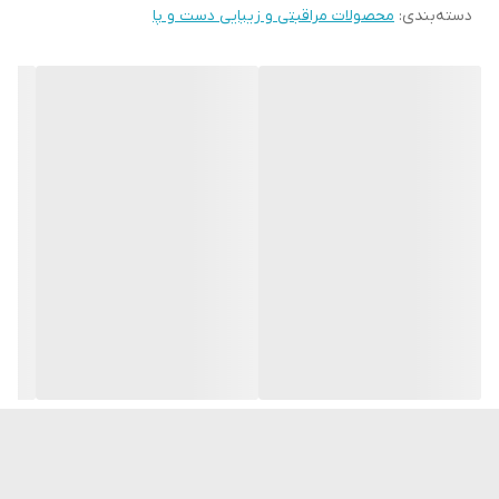
دسته‌بندی
:
محصولات مراقبتی و زیبایی دست و پا
می شود، بنابراین نیازی به صبر کردن برای خیساندن آن نیست.
مشخصات محصول:
• کرم دست فرموله شده با عصاره انار و ویتامین E.
• بسته بندی قابل بازیافت.
• مناسب برای انواع پوست.
• بخشی از مجموعه Avon Care Pomegranate.
• حجم: 75ml.