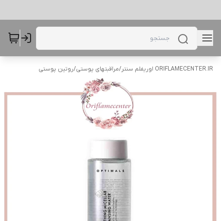
ORIFLAMECENTER.IR اوریفلم سنتر
/
مراقبتهای پوستی
/
روتین پوستی