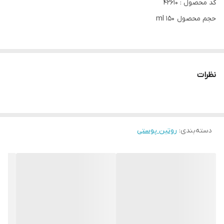
کد محصول : 42610
حجم محصول 150 ml
پاکسازی و مرطوب کنندگی در یک مرحله، بدون نیاز به آبکشی
پاک کننده آلودگی ها و آرایش، متعادل کننده سطح رطوبت پوست
نظرات
حاوی اورسولیک اسید برگرفته از گیاه خلنگ که به خواص تسکین
دهندگی ش معروف است.
ایده آل برای استفاده روی پوست، برای چشم ها و لب ها
دسته‌بندی
:
روتین پوستی
مناسب همه انواع پوست، حتی پوست های حساس، تست شده توسط
متخصصین پوست
فاقد الکل، با تکنولوژی هیدرا رینز و آبرسانی فوق العاده