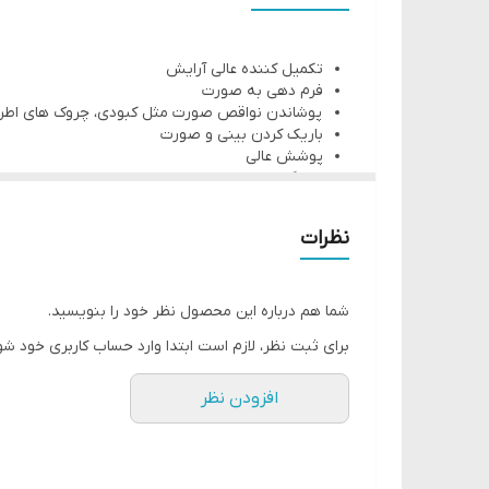
قسمت قهوه ای رنگ (Bronzer): استفاده روی شقیقه ها، استخوان گونه و استخوان فک
قسمت کرم رنگ (Highlighter) : استفاده در بالای استخوان گونه، مرکز پیشانی و خط روی بینی
تکمیل کننده عالی آرایش
قسمت صورتی (Blush): استفاده بر روی گونه
فرم دهی به صورت
پوشاندن نواقص صورت مثل کبودی، چروک های اط
باریک کردن بینی و صورت
پوشش عالی
ماندگاری طولانی
دارای سه رنگ متفاوت
وزن: 13.1 گرم
نظرات
شما هم درباره این محصول نظر خود را بنویسید.
برای ثبت نظر، لازم است ابتدا وارد حساب کاربری خود شو
افزودن نظر