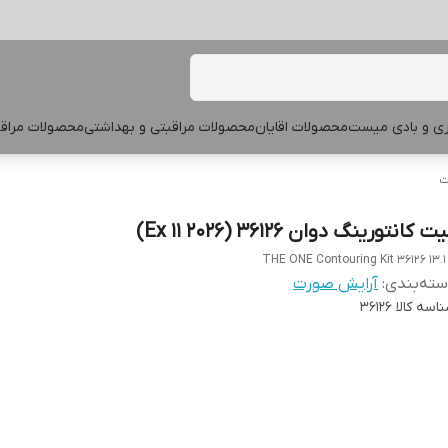
پری و بادی میست
محصولات اقایان
محصولات مراقبتی و بهداشتی
محصولات مراقب
ت
ت کانتورینگ دوان 36126 (Ex 11 2026)
THE ONE Contouring Kit 36126 13.1
ته‌بندی
:
آرایش صورت
اسه کالا
36126