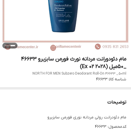
مام دئودورانت مردانه نورث فورمن سابزیرو 46633
_۵۰میل (Ex 02 2028)
NORTH FOR MEN Subzero Deodorant Roll-On 46633 _ 50ml
شناسه کالا
46633
توضیحات
مام دئودرانت رولی مردانه نوری فورمن سابزیرو
کدمحصول: 46633