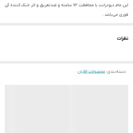
این مام دیودرانت با محافظت ۷۲ ساعته و ضدتعریق و اثر خنک کننده گی
فوری می‌باشد .
مناسب برای آقایان با رایحه ی خوش
این محصول حس جوانی به شما داده و با اثر هیدراتاسیون بالایی که دارد
نظرات
پوست شما را نرم و ابرسانی میکند.
ترکیبات این محصول :
- دی پانتنول: مرطوب کننده قوی پوست
دسته‌بندی
:
محصولات اقایان
- فناوری Arctic Pro Defence: حاوی عصاره درخت طوس نوردیک و
ویتامین E