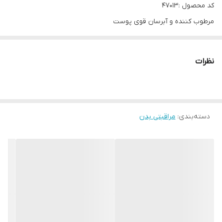
کد محصول :47013
مرطوب کننده و آبرسان قوی پوست
نرم کنندۀ قوی پوست
کاملا گیاهی و ضد حساسیت
نظرات
حاوی گلیسیرین
با رایحه بی نظیر عطر لاوپوشن
رایحه فریبنده شرقی همراه با زنجبیل ، شکوفه کاکائو و شکلات
دسته‌بندی
:
مراقبتی بدن
ایجاد حسی از لطافت و تازگی و شادابی
ماندگاری بالا
حفظ سلامت پوست و تامین رطوبت آن جزو مهمترین وظایف روتین و
روزانه میباشد. کرم بدن عطری لاوپوشن خاصیت مرطوب کنندگی بالا و
آبرسانی پوست ، بسیار مغذی و حاوی مواد آلی مورد نیاز بدن می باشد.
همچنین با تامین رطوبت مورد نیاز پوست و هیدراته کردن آن در آینده