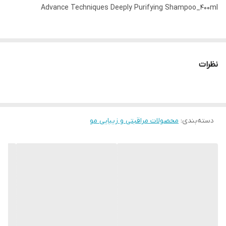
Advance Techniques Deeply Purifying Shampoo_400ml
شامپوی تخصصی آون deeply purifying برای موی چرب از سری
محصولات Advance Techniques این شرکت می باشد
نظرات
شامپوی موی چرب Avon با ترکیبات ویژه خود حاوی سالیسیلیک اسید و
کائولین خاک رس می باشد و باعث تصفیه عمیق ساختار مو میشود
دسته‌بندی
:
ویژگی های شامپو موی چرب آون Avon
محصولات مراقبتی و زیبایی مو
مناسب برای موی چرب
حاوی سالیسیلیک اسید و کائولین خاک رس
کنترل چربی و سبوم پوست سر
تصفیه عمیق