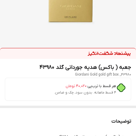
جعبه ( باکس) هدیه جوردانی گلد 43980
Giordani Gold gold gift box _43980
هر قسط با ترب‌پی:
۴۰٬۰۲۰
تومان
۴ قسط ماهانه. بدون سود، چک و ضامن.
توضیحات