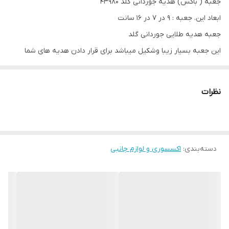
جعبه ( باکس) هدیه جوردانی گلد 43980
ابعاد این. جعبه : 9 در 7 در 16 سانت
جعبه هدیه طلایی جوردانی گلد
این جعبه بسیار زیبا و‌شکیل میباشد برای قرار دادن هدیه های شما
جنس: مقوا پلی استر
نظرات
دسته‌بندی
:
اکسسوری و لوازم جانبی