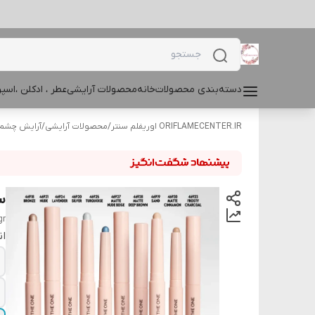
دسته‌بندی محصولات
خانه
محصولات آرایشی
عطر ، ادکلن ،اس
ORIFLAMECENTER.IR اوریفلم سنتر
/
محصولات آرایشی
/
آرایش چشم و
سا
gr
ان