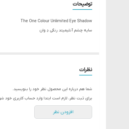
توضیحات
The One Colour Unlimited Eye Shadow
سایه چشم آنلیمیتد رنگی دِ وان
از فرمول مقاوم در برابر چین و چروک برای داشتن سایه
دارای بافت بسیار نرم و سبک
ماندگاری بالا
نظرات
مقاوم در برابر آب
بدون چین و چروک و پخش شدن
شما هم درباره این محصول نظر خود را بنویسید.
فرمول تقویت‌شده با پلیمر، لایه‌ای انعطاف‌پذیر و در ع
برای ثبت نظر، لازم است ابتدا وارد حساب کاربری خود شو
حاوی ویتامین E
افزودن نظر
تست شده از نظر چشم و پوست
با آرایش پاک کن ضد آب پاک کنید.