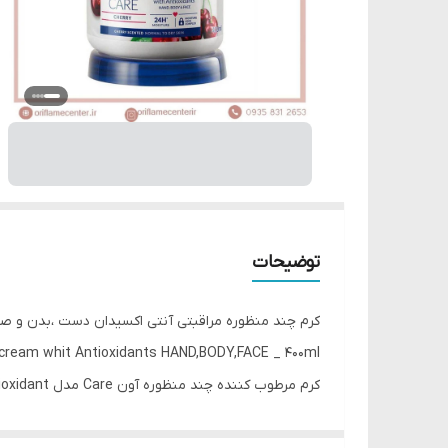
توضیحات
کرم چند منظوره مراقبتی آنتی اکسیدان دست ،بدن و صورت گ
ream whit Antioxidants HAND,BODY,FACE _ 400ml
دارای خاصیت آنتی‌اکسیدانی 2 برابر قوی‌تر از سایر کرم‌های موجود است. این خاصیت به دلیل وجود عصاره انار در ترکیبات این محصول است.