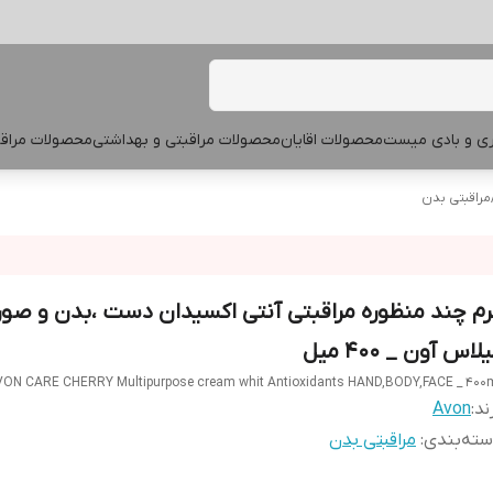
پری و بادی میست
محصولات اقایان
محصولات مراقبتی و بهداشتی
محصولات مراقب
مراقبتی بدن
رم چند منظوره مراقبتی آنتی اکسیدان دست ،بدن و صو
لاس آون _ ۴۰۰ میل
ON CARE CHERRY Multipurpose cream whit Antioxidants HAND,BODY,FACE _ 400
ند:
Avon
ته‌بندی
:
مراقبتی بدن