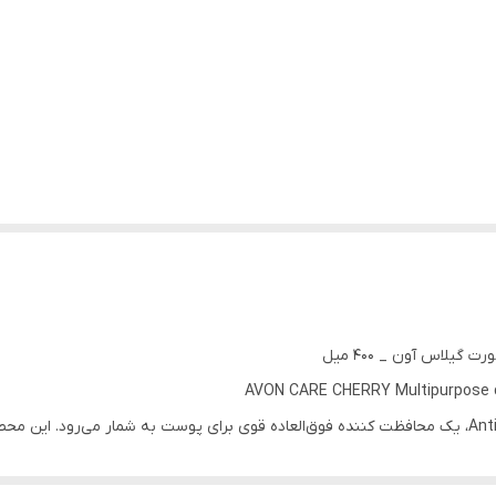
یلاس آون _ ۴۰۰ میل
AVON CARE CHERRY Multipurpose c
کرم مرطوب کننده چند منظوره آون Care مدل Antioxidant، یک محافظت کننده فوق‌العاده قوی برای پوست ب