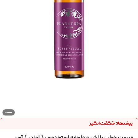
میست خواب بالش و ملحفه استخدوس ( لوندر ) آون