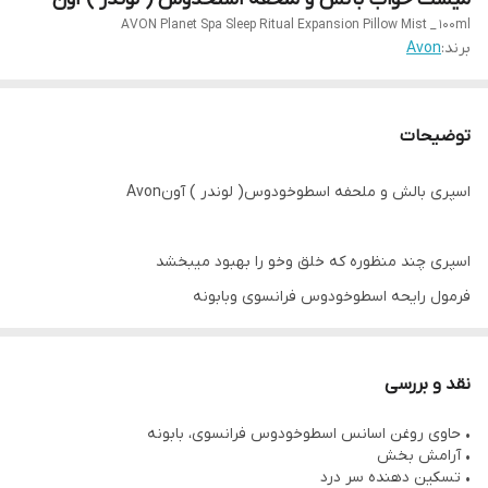
AVON Planet Spa Sleep Ritual Expansion Pillow Mist _ 100ml
برند:
Avon
توضیحات
اسپری بالش و ملحفه اسطوخودوس( لوندر ) آونAvon
اسپری چند منظوره که خلق وخو را بهبود میبخشد
فرمول رایحه اسطوخودوس فرانسوی وبابونه
با هر اسپری باعث ارامش فوری میشود
شمارابرای یک خواب راحت اماده میکند
نقد و بررسی
محصول کشور فرانسه تحت لیسانس انگلیس
• حاوی روغن اسانس اسطوخودوس فرانسوی، بابونه
• آرامش بخش
• تسکین دهنده سر درد