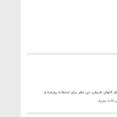
. این عطر با حجم 50 میلی لیتر از نوع اسپری EDT می‌باشد. با ترکیبی از عطر گلهای طبیعی، این عطر برای استفاده روزمره و
 لذت ببرید.