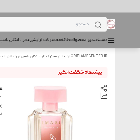
دسته‌بندی محصولات
خانه
محصولات آرایشی
عطر ، ادکلن ،اس
ORIFLAMECENTER.IR اوریفلم سنتر
/
عطر ، ادکلن ،اسپری و بادی م
عط
ml
بر
دس