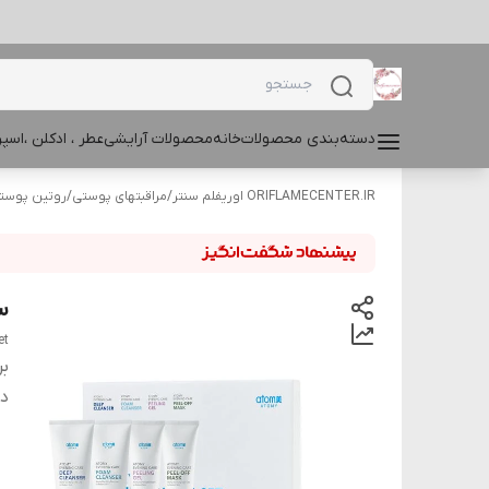
دسته‌بندی محصولات
خانه
محصولات آرایشی
عطر ، ادکلن ،اس
ORIFLAMECENTER.IR اوریفلم سنتر
/
مراقبتهای پوستی
/
روتین پوست
س
et
بر
دس