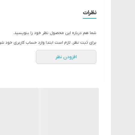
با ست مراقبت شبانه اتمی
پوست خودت را نوازش کن
نظرات
🔴 مرحله اول
شما هم درباره این محصول نظر خود را بنویسید.
DEEP CLEANSER
برای ثبت نظر، لازم است ابتدا وارد حساب کاربری خود شو
پاک کننده عمیق پوست که حالت کرمی دارد
افزودن نظر
درحالی که باعث آرامش، تسکین و مرطوب شدن پوست صورت
عصاره گیاهان دارویی که بخشی از کرم هستند به پوست
بعد از استفاده با دستمال مرطوب پاک شود
🔴 مرحله دوم
FOAM CLEANSER
فوم پاک کننده; به لطف ترکیبات طبیعی موجود در آن، سموم
می کند و از خشکی آن جلوگیری میکند