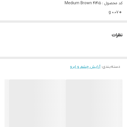
کد محصول : 41415 Medium Brown
🔸0.07 g
مداد ابرو دو سر با نوک بسیار باریک برای طراحی ابرو مانند موهای
نظرات
طبیعی ابرو و برس برای فرم دادن.
برای داشتن ابروهایی کامل و طبیعی
حاوی ترکیبات آبرسان برای مراقبت از ابرو
دسته‌بندی
:
آرایش چشم و ابرو
دارای بافت کرمی برای نرم کشیده شدن بر روی پوست
با ماندگاری بالا بدون پخش شدن
خط های بسیار نازکی شبیه به موهای طبیعی ابرو ایجاد می کند.
حاوی جوجوبا برای تقویت و آبرسانی ابروها
بافت کرمی مداد به نرمی روی پوست می لغزد و نوک باریک آن به شما
امکان می دهد که موهای طبیعی ابرو را تقلید کنید.
دارای یک برس است که برای شکل دادن طراحی شده است.