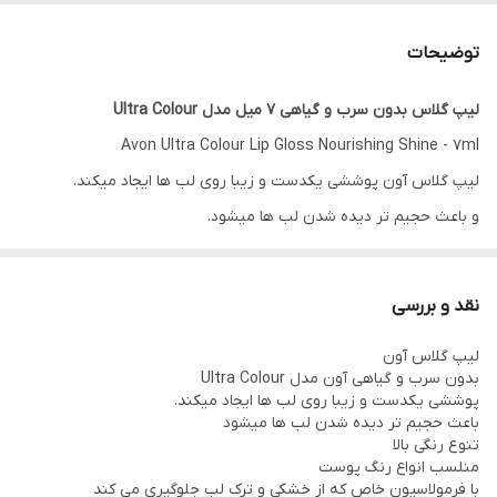
توضیحات
لیپ گلاس بدون سرب و گیاهی ۷ میل مدل Ultra Colour
Avon Ultra Colour Lip Gloss Nourishing Shine - 7ml
لیپ گلاس آون پوششی یکدست و زیبا روی لب ها ایجاد میکند.
و باعث حجیم تر دیده شدن لب ها میشود.
به دلیل تنوع رنگی بالا برای انواع رنگ پوست مناسب است.
این رژ لب با فرمولاسیون خود از خشکی و ترک لب جلوگیری کرده و باعث
نقد و بررسی
آبرسانی و مرطوب ماندن لب ها میشود.
لیپ گلاس آون
در ترکیبات این محصول شی باتر . روغن نارگیل و آووکادو . ویتامین E
بدون سرب و گیاهی آون مدل Ultra Colour
وجود دارد.
پوششی یکدست و زیبا روی لب ها ایجاد میکند.
باعث حجیم تر دیده شدن لب ها میشود
رنگ هایی براق با بافت کرمی
تنوع رنگی بالا
بدون حالت چسبندگی
منلسب انواع رنگ پوست
با فرمولاسیون خاص که از خشکی و ترک لب جلوگیری می کند