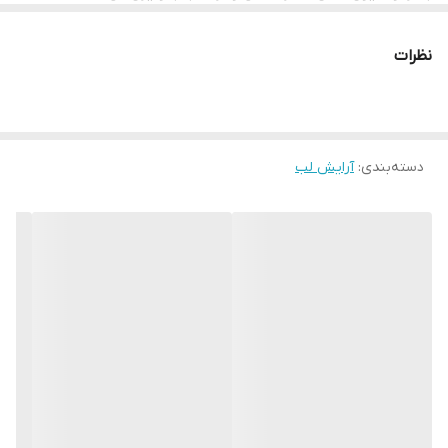
رنگ هایی فوق العاده شیک و غنی
درخشندگی با دوام و با کیفیت
نظرات
غنی شده با روغن های مغذی
نرم و یک دست کننده پوست لب
در دو سری رنگ کرمی (رنگ دانه ی بیشتر) و شفاف (رنگ دانه ی
کمتر)
دسته‌بندی
:
آرایش لب