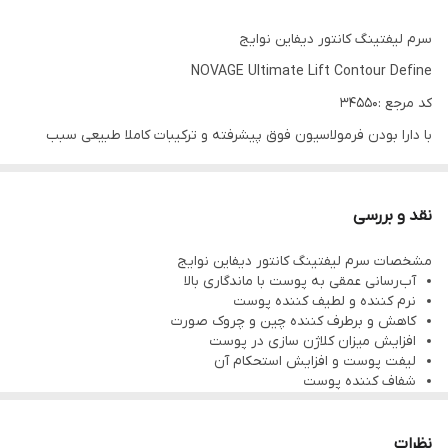
سرم لیفتینگ کانتور دیفاین نوایج
NOVAGE Ultimate Lift Contour Define
کد مرجع :34550
با دارا بودن فرمولاسیون فوق پیشرفته و ترکیبات کاملا طبیعی سبب
افزایش ساخت کلاژن ،بازسازی پوست و جلوگیری از افتادگی پوست
خواهد شد .این سرم قوی به سرعت پوستتان را لیفت کرده و بافت سبک
نقد و بررسی
آن به سرعت جذب پوست شده و در نتیجه مصرف آن باعث از بین رفتن
مشخصات سرم لیفتینگ کانتور دیفاین نوایج
تمامی چین و چروک ها و افزایش استحکام و توان پوست می شود .
آب‌رسانی عمقی به پوست با ماندگاری بالا
سرم لیفتینگ کانتور دیفاین نوایج یکی از محصولات بسیار مفید و موثر
نرم کننده و لطیف کننده پوست
کاهش و برطرف کننده چین و چروک صورت
از پکیج مراقبت از پوست لاین کانتور دیفاین نوایج اوریفلیم است که به
افزایش میزان کلاژن سازی در پوست
تازگی وارد بازار شده است .این محصول در مدت کوتاه ورود به بازار
لیفت پوست و افزایش استحکام آن
شفاف کننده پوست
توانسته است گوی سبقت را از برند های رقبا ربوده و با جوانسازی،شفاف
فرم دهنده و سفت کننده صورت
حاوی مواد مغذی پوستی
و شاداب نمودن پوست طرفداران بی شماری را به خود اختصاص داده و از
با رایحه ملایم
نظرات