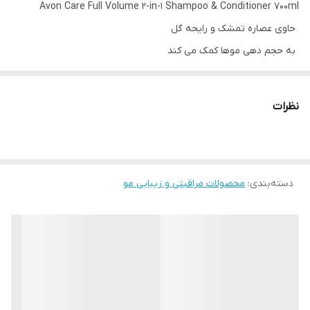
Avon Care Full Volume 2-in-1 Shampoo & Conditioner 700ml
حاوی عصاره تمشک و رایحه گل
به حجم دهی موها کمک می کند
حاوی عصاره‌های طبیعی
مناسب برای انواع مو
نظرات
حجم 700 میل
📆 تاریخ تولید محصول؛ 2024/10
دسته‌بندی
:
محصولات مراقبتی و زیبایی مو