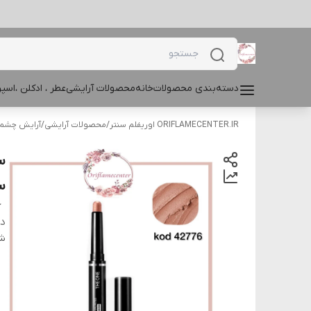
دسته‌بندی محصولات
خانه
محصولات آرایشی
عطر ، ادکلن ،اس
ORIFLAMECENTER.IR اوریفلم سنتر
/
محصولات آرایشی
/
آرایش چشم و
سا
‍ ‍ The ONE Colour Unlimited Eye Shadow Stick 42776
دس
شن