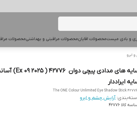
پری و بادی میست
محصولات اقایان
محصولات مراقبتی و بهداشتی
محصولات مراقب
 ابرو
سایه های مدادی پیچی دوان ‍ 42776 (
یه ایراددار
ته‌بندی
:
آرایش چشم و ابرو
اسه کالا
42776