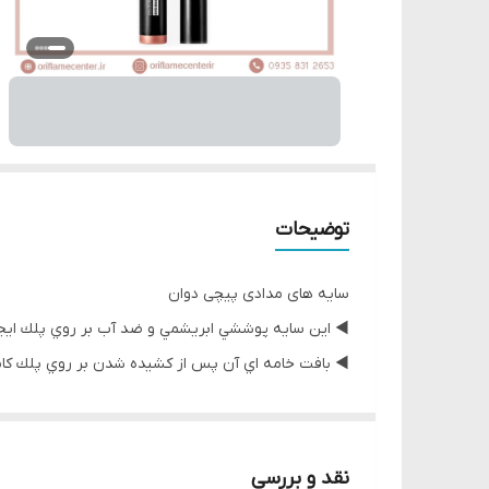
توضیحات
سایه های مدادی پیچی دوان
◀️ اين سايه پوششي ابريشمي و ضد آب بر روي پلك ايجا
◀️ بافت خامه اي آن پس از كشيده شدن بر روي پلك كاملاً خشك شده و #ما
◀️ کاملاً طبیعی و بدون ایجاد حساسیت
◀️ بدون هیچ‌گونه مواد شیمیایی مضر
◀️ بدون پخش شدن و ریختن
نقد و بررسی