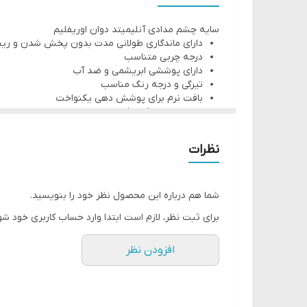
◀️ پیچی، استفاده بسیار راحت، نرم و روان
سایه چشم مدادی آنلیمیتد دوان اوریفلیم
◀️ از سایه مدادی های جدید و زیبای بجای مداد چشم نیز 
دارای ماندگاری طولانی مدت بدون پخش شدن و ری
42776Flash Rose
درجه چربی متناسب
دارای پوششی ابریشمی و ضد آب
تیرگی و درجه رنگ مناسب
بافت نرم برای پوشش دهی یکنواخت
دارای تنوع رنگی جذاب
ماندگاری 24 ساعته
ضد حساسیت
نظرات
مناسب برای تمام افراد حتی چشم های حساس
حجم: 1.2 گرم
شما هم درباره این محصول نظر خود را بنویسید.
برای ثبت نظر، لازم است ابتدا وارد حساب کاربری خود شو
افزودن نظر