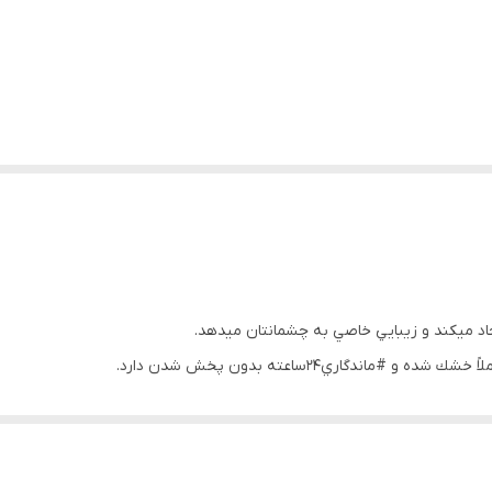
د ميكند و زيبايي خاصي به چشمانتان ميدهد.
ندگاري24ساعته بدون پخش شدن دارد.