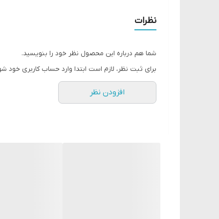
آبرسانی و مرطوب کنندگی بالا
قابل استفاده در سالن های پدیکور
نظرات
نرم کننده
کاهش مؤثر ترک پا در سه روز اولیه استفاده
شما هم درباره این محصول نظر خود را بنویسید.
فرمولاسیون تغذیه کننده پوست
برای ثبت نظر، لازم است ابتدا وارد حساب کاربری خود شو
بدون چربی
افزودن نظر
مناسب پوست خشک و خیلی خشک پا
ساخت لهستان
حجم: 75 میل
میشود