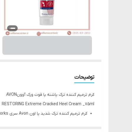
توضیحات
کرم ترمیم کننده ترک پاشنه پا فوت ورک آوونAVON
RESTORING Extreme Cracked Heel Cream _75ml
کرم ترمیم کننده ترک شدید پا اون Avon سری Foot Works مدل Extreme Cracked
حاوی کره کاکائو، کره شی و ویتامین E