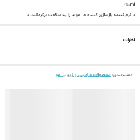
_250ml
با نرم کننده بازسازی کننده ما، موها را به سلامت برگردانید. با
فرمولاسیون Kera Construct-Panthenol Complex، یک پوشش
محافظ روی هر رشته مو ایجاد می کند و به کاهش شکستگی و ترمیم
نظرات
انتهای شکاف کمک می کند.
مشخصات محصول:
• فرموله شده با کمپلکس Kera Construct-Panthenol.
دسته‌بندی
:
محصولات مراقبتی و زیبایی مو