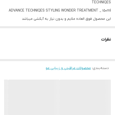
TECHNIQES
ADVANCE TECHNIQES STYLING WONDER TREATMENT _ 150ml
این محصول فوق العاده ملایم و بدون نیاز به آبکشی میباشد
با دارا بودن اسبدهای آمینه بهبود یافته و فناوری حفاظت پیشرفته ،
دارای خاصیت حالت دهنده گی و مراقبتی بوده و کار یک آرابشگر مو را
نظرات
برای شما انجام میدهد.
۷۱٪ زنانی که این محصول را استفاده کرده اند دارای نظرات مشابه ای
میباشند
۱- موها را برای حالت دادن آسان تر آماده میکند
دسته‌بندی
:
محصولات مراقبتی و زیبایی مو
۲- درتمام روز وز موها را از بین میبرد
۳- به موها درخشش میبخشد
۴- به کاهش شکنندگی موها کمک میکند
۵- به نرمتر شدن کوتیکول های مو برای داشتن موهای نرمتر کمک
میکند