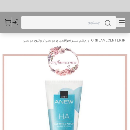
ORIFLAMECENTER.IR اوریفلم سنتر
/
مراقبتهای پوستی
/
روتین پوستی