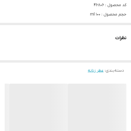
کد محصول : 46806
حجم محصول : 100 ml
میست خوشبو کننده پوزس میتیکال سداکشن
نظرات
یک رایحه روشن و اغواگر برای الهه درون تو.
یک میست خوشبو کننده درخشان و پرحس، با ترکیبی فریبنده از آلو تیره
دسته‌بندی
:
عطر زنانه
و اغواگر، رز لطیف، لیچی درخشان و مشک تمیز و شیک. به‌راحتی قابل
حمل در همه ماجراجویی‌های شما.
🔆نت‌های ابتدایی: آکورد آلو تیره، روغن ماندارین، آکورد لیچی
🔆نت‌های میانی: آکورد گل صدتومانی، آکورد رز، آکورد سیکلامن
🔆نت‌های پایه: مشک تمیز، روغن چوب سدر، آکورد وانیل