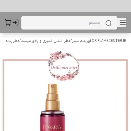
ORIFLAMECENTER.IR اوریفلم سنتر
/
عطر ، ادکلن ،اسپری و بادی میست
/
عطر زنانه