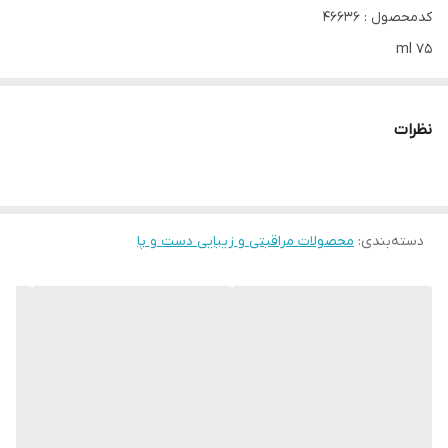
کدمحصول : 46636
75 ml
با استفاده از این کرم پا که با عصاره آلو سیاه و کره شی ترکیب شده است،
نظرات
به پاهای خشک زمستانی خود، عطری لذت بخش و مغذی بدهید.
پاها را تغذیه و مرطوب می کند.
آبرسانی پوست تا 48 ساعت
دسته‌بندی
:
به پوست رایحه دلپذیری می بخشد.
محصولات مراقبتی و زیبایی دست و پا
این کرم پا سریع جذب می شود و پای شما را مرطوب و نرم و با طراوت می
کند.
از نظر پوستی تست شده است.
روی پاهای تمیز ماساژ دهید تا کرم کاملا جذب شود.
برای بهترین نتیجه، هر روز صبح و عصر استفاده کنید.