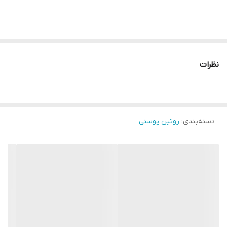
این لوسیون Fame یک ابرسان قوی با ترکیباتی
نظرات
1⃣ آبرسانی عمیق و ماندگار:
حاوی چند نوع هیالورونیک اسید (از جمله Sodium Hyaluronate و
Hydrolyzed Hyaluronic Acid) که رطوبت را در لایه‌های مختلف پوست
دسته‌بندی
:
روتین پوستی
حفظ کرده و پوست را نرم و انعطاف‌پذیر می‌کند.
2⃣ تقویت سد دفاعی پوست:
ترکیباتی مانند Beta-Glucan، Ceramide NP، Bifida Ferment Lysate
به بهبود سد دفاعی طبیعی پوست کمک کرده، از خشکی و تحریک
جلوگیری می‌کنند.