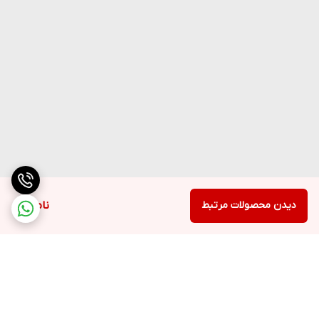
🧪 این لوسیون با فناوری‌های ثبت اخترا شده مثل
1. فناوری لیپوزومال انتقال مواد مغذی:
کمک می‌کند ترکیبات فعال بهتر و سریع‌تر به لایه‌های عمیق پوست نفوذ
کنند و اثرگذاری طولانی‌تری داشته باشند.
2. فناوری ترکیب چندنوع هیالورونیک اسید (Multi-Hyaluronic
Technology):
با استفاده از مولکول‌های با وزن‌های مختلف، رطوبت‌رسانی در چندین
دیدن محصولات مرتبط
ناموجود
لایه پوستی انجام می‌شود.
3. Fermentation Technology (تکنولوژی تخمیر):
استفاده از Bifida Ferment Lysate، که به تقویت سد دفاعی پوست و
بازسازی آن کمک می‌کند.