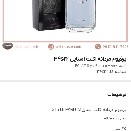
پرفیوم مردانه اکلت استایل 34522
ECLAT Style Parfum 34522 75ml
شناسه کالا
34522
توضیحات
پرفیوم مردانه اکلت استایلSTYLE PARFUM
کد کالا: 34522
75 میل