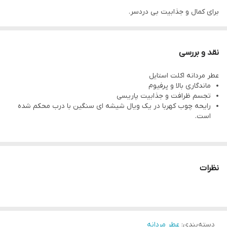
برای کمال و جذابیت بی دردسر.
Eclat Style یکی از لطیف ترین و ظریف ترین عطرهای مردانه برای
آقایان است
نقد و بررسی
توسط دو استاد عطر ساز با برخی از معتبرترین مواد سازنده عطر ایجاد
عطر مردانه اکلت استایل
شده است.
ماندگاری بالا و پرفیوم
رایحه ای بی انتها ، مدرن و مردانه با ویژگی منحصر به فرد De Laire
تجسم ظرافت و جذابیت پاریسی
رایحه چوب کهربا در یک ویال شیشه ای سنگین با درب محکم شده
Sellier Accord که نمونه ای از جذابیت و ظرافت پاریسی است.
است.
نحوه استفاده:
عطر را روی نقاط نبض بدن خود بزنید: گردن یا مچ دست.
نظرات
دسته‌بندی
:
عطر مردانه