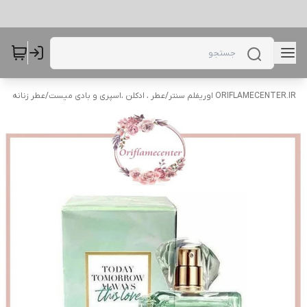
ORIFLAMECENTER.IR اوریفلم سنتر
/
عطر ، ادکلن ،اسپری و بادی میست
/
عطر زنانه