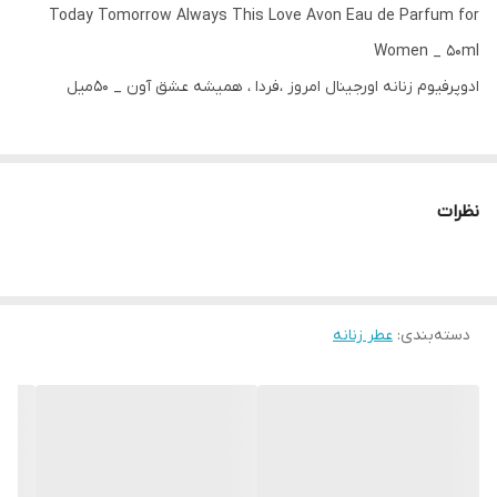
Today Tomorrow Always This Love Avon Eau de Parfum for
Women _ 50ml
ادوپرفیوم زنانه اورجینال امروز ،فردا ، همیشه عشق آون‌ _ ۵۰میل
ادوپرفیوم عطر زنانه لوکس
رایحه فوق‌العاده شیک و لوکس
نظرات
ادوپرفیوم با ماندگاری و پخش بو عالی که تا چندروز میمونه
رایحه ای شرقی میوه ای برای افزایش جذابیت زنانه و حس تازگی
نت های گریپ فروت ،یاس ،مشک و کهربا شامپاین رز و پلومریا و چندین
دسته‌بندی
:
آیتم خوشبو دیگه
عطر زنانه
حتما امتحانش کنید و یه رد بو فوق‌العاده واسه خودتون داشته باشید