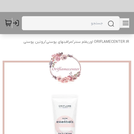
ORIFLAMECENTER.IR اوریفلم سنتر
/
مراقبتهای پوستی
/
روتین پوستی