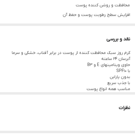
محافظت و روشن کننده پوست
افزایش سطح رطوبت پوست و حفظ آن
تا 24ساعت
حاوی گلیسیرین، ویتامین E و B3
نقد و بررسی
محافظت در برابر اشعه مضر آفتاب با SPF 10
کرم روز سبک محافظت کننده از پوست در برابر آفتاب، خشکی و سرما
بدون چربی و پارابن
آبرسان 24 ساعته
حجم: 50 میلی لیتر
حاوی ویتامینهای E و B3
با SPF10
بدون پارابن
با جذب سریع
مناسب همه انواع پوست
نظرات