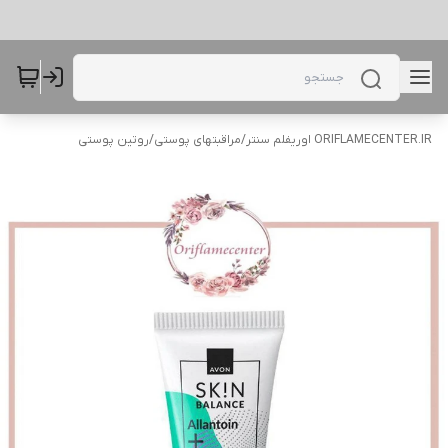
ORIFLAMECENTER.IR اوریفلم سنتر
/
مراقبتهای پوستی
/
روتین پوستی