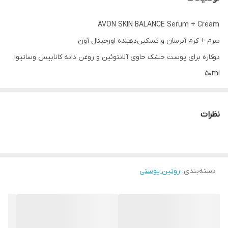
AVON SKIN BALANCE Serum + Cream
سرم + کرم آبرسان و تسکین‌دهنده اورحینال آون
دوکاره برای پوست خشک حاوی آلانتوئین و روغن دانه کانابیس وساتیوا
50ml
پوستت خشک و کم‌آب شده؟
این محصول ترکیب سرم + کرمه که هم سریع جذب میشه هم موندگاری
نظرات
آبرسانی بالایی داره
✔️ مرطوب‌کننده و آبرسان قوی
✔️ کاهش احساس خشکی و کشیدگی پوست
دسته‌بندی
:
✔️ بافت سبک و غیرچرب
روتین پوستی
✔️ حاوی آلانتوئین + روغن دانه شاهدانه → تغذیه‌کننده و
تسکین‌دهنده
✔️ مناسب استفاده روز و شب