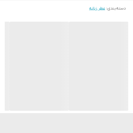
دسته‌بندی
:
عطر زنانه
با این عطر مجلل آوون جلوه خاصی به ظاهر خود ببخشید
ترکیبی از گل‌های سفید منحصر به فرد که حسی از تجمل و ثروت را
تراوش می‌کند
ترکیبی شدید و زیبا از مگنولیا مجلل، یاس و گاردنیا
که ترکیب می شوند تا عطری موثر و ماندگار ایجاد کنند.