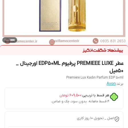
عطر PREMIEEE LUXE پرفیوم EDP50ML اورجینال _
۵۰میل
Premiere Lux Kadın Parfüm EDP 50ml
برند:
Avon
هر قسط با ترب‌پی:
۶۰۹٬۵۰۰
تومان
۴ قسط ماهانه. بدون سود، چک و ضامن.
اصل _ تحویل ۱۰ روز کاری