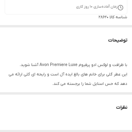
زمان آماده‌سازی
10
روز کاری
شناسه کالا
28620
توضیحات
با ظرافت و لوکس ادو پرفیوم Avon Premiere Luxe آشنا شوید.
این عطر گلی برای خانم های بالغ ایده آل است و رایحه ای گلی ارائه می
دهد که حس استایل شما را برجسته می کند.
از تجربه باکیفیت ادو پرفیوم مایع که در یک بطری موجود است لذت
ببرید.
نظرات
این عطر در دسته بندی PERSONAL_FRAGRANCE قرار گرفته است و
برای مشتریان خانم طراحی شده است.