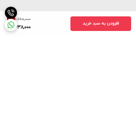
2,668,000
8
%
افزودن به سبد خرید
2,438,000
برگشت به بالا