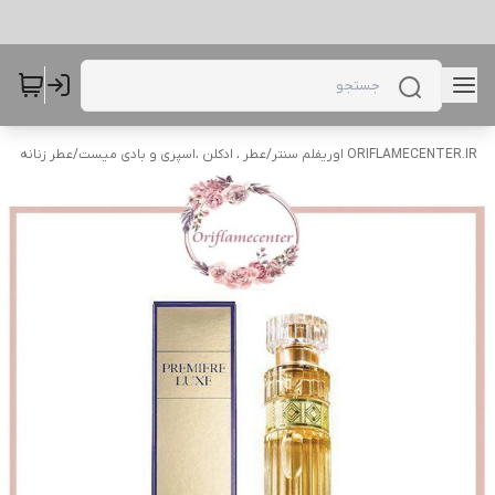
ORIFLAMECENTER.IR اوریفلم سنتر
/
عطر ، ادکلن ،اسپری و بادی میست
/
عطر زنانه