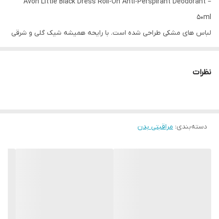
Avon Little Black Dress Roll-On Anti-Perspirant Deodorant –
50ml
لباس های مشکی طراحی شده است. با رایحه همیشه شیک گلی و شرقی
احساس اعتماد به نفس بالایی داشته باشید. خود را در رایحه های
کلاسیک گل پیچ امین الدوله، یلانگ یلانگ و چوب شیر بپوشانید.
نظرات
فرمول مغذی دئودورانت رولی اوون مدل Little Black Dress به طور
قابل اعتمادی در برابر رطوبت و بو محافظت می کند، بنابراین در هر
شرایطی احساس شادابی و خوشبویی می کنید. پوست قابل تنفس باقی
دسته‌بندی
:
مراقبتی بدن
می ماند و ویتامین E موجود در این مام آن را نرم نگه می کند، در حالی
که ترکیبات ضد عفونی کننده، باکتری های ناخواسته را خنثی می کنند.