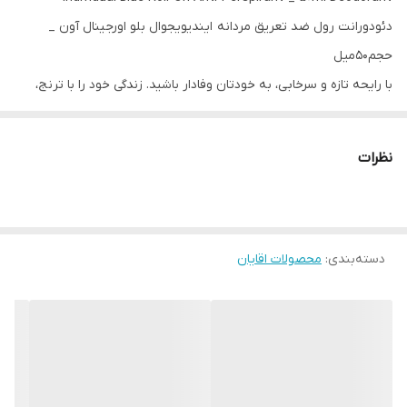
دئودورانت رول ضد تعریق مردانه ایندیویجوال بلو اورجینال آون _
حجم‌۵۰میل
با رایحه تازه و سرخابی، به خودتان وفادار باشید. زندگی خود را با ترنج،
اسطوخودوس و مشک ملایم، اصیل زندگی کنید.
نظرات
بدون ایجاد لکه یا لکه‌های سفید، در تمام طول روز از شما در برابر بو
محافظت می‌کند.
• همچنین به راحتی و بدون ایجاد حس چسبندگی روی پوست می‌لغزد.
دسته‌بندی
:
محصولات اقایان
مشخصات محصول:
• رایحه اولیه: ترنج.
• رایحه میانی: اسطوخودوس.
• رایحه پایه: مشک ملایم.