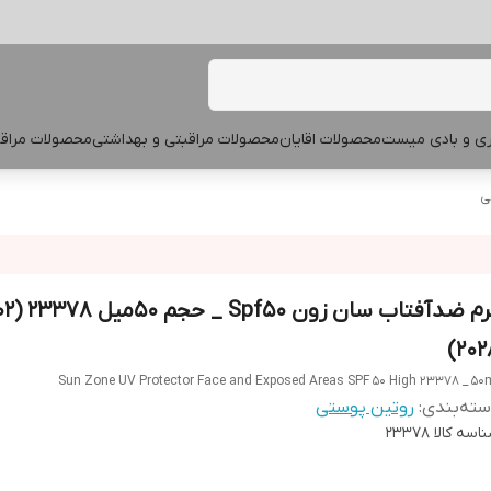
پری و بادی میست
محصولات اقایان
محصولات مراقبتی و بهداشتی
محصولات مراقب
ی
کرم ضدآفتاب سان
2028
Sun Zone UV Protector Face and Exposed Areas SPF 50 High 23378 _ 50
ته‌بندی
:
روتین پوستی
اسه کالا
23378