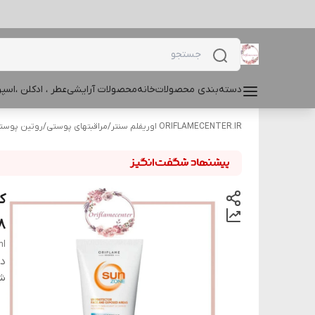
دسته‌بندی محصولات
خانه
محصولات آرایشی
عطر ، ادکلن ،اس
ORIFLAMECENTER.IR اوریفلم سنتر
/
مراقبتهای پوستی
/
روتین پوست
)
ml
دس
شن