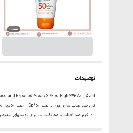
توضیحات
ace and Exposed Areas SPF 50 High 23378 _ 50ml
کرم ضدآفتاب سان زون اوریفلم Spf50 _ حجم ۵۰میل 23378
کرم ضد آفتاب با محافظت بالا برای پوستهای سفید
مرطوب کننده پوست و حفظ رطوبت پوست در آفتاب