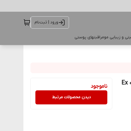
ورود | ثبت‌نام
تی و زیبایی مو
مراقبتهای پوستی
 زون Spf50 _ حجم ۵۰میل 23378 (Ex 02
ناموجود
دیدن محصولات مرتبط