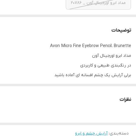
مداد ابرو اورجینال آون _ 20786
توضیحات
Avon Micro Fine Eyebrow Pencil. Brunette
مداد ابرو اورجینال آون
در رنگبندی طبیعی و کاربردی
برلی آرایش یک چشم افسانه ای آماده باشید
این مداد ابرو با ظاهری طبیعی با نازک ترین نوک به شما کمک میکند تا
موهای ظریف ابرو را شکل دهید.
نظرات
دسته‌بندی
:
آرایش چشم و ابرو