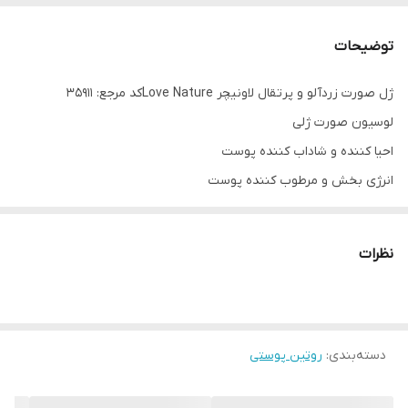
توضیحات
ژل صورت زردآلو و پرتقال لاونیچر Love Natureکد مرجع: 35911
لوسیون صورت ژلی
احیا کننده و شاداب کننده پوست
انرژی بخش و مرطوب کننده پوست
ترکیبات:
- عصاره زردآلو
نظرات
- آب پرتقال: انرژی بخش و شاداب کننده پوست
بدون پارابن
مناسب انواع پوست
50 میلی لیتر
دسته‌بندی
:
روتین پوستی