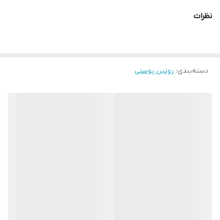
تونر شاداب کننده لاونیچر اوریفلیم حاوی عصاره پرتقال و زردآلو، با
نظرات
فرمولاسیون فوق العاده مغذی و مملو از آنتی اکسیدان، ویتامین ها و
مواد معدنی. انرژی بخش و تقویت کننده پوست و پاک کننده عمیق
پوست بدون نیاز به شستشو که ضمن تمیز کردن پوست، رطوبت رسانی
و تقویت پوست را نیز برعهده دارد. این تونر کاهش دهنده منافذ باز و
دسته‌بندی
:
روتین پوستی
فاقد پارابن میباشد و برای انواع پوست و تمام سنین مناسب می باشد.
تونر از بین بردن کثیفی از پوست ، متعادل کردن رطوبت پوست و کاهش
ظاهری منافذ طراحی شده است و به شما کمک می کند تا ضمن داشتن
ظاهری درخشنده و پرانرژی پوستی تمیز ، نرم و صاف داشته باشید.
آزمایش شده به صورت درماتولوژیک.