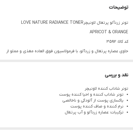
توضیحات
تونر زردآلو پرتغال لاونیچرLOVE NATURE RADIANCE TONER
APRICOT & ORANGE
کد کالا: 35912
حاوی عصاره پرتغال و زردآلو، با فرمولاسیون فوق العاده مغذی و مملو از
آنتی اکسیدان ویتامین ها و مواد معدنی
انرژی بخش و تقویت کننده پوست
نقد و بررسی
پاک کننده عمیق پوست بدون نیاز به شستشو که ضمن تمیز کردن
تونر شاداب کننده لاونیچر
پوست، رطوبت رسانی و تقویت پوست را نیز برعهده دارد.
تونر شاداب کننده و احیا کننده پوست
کاهش دهنده منافذ باز
پاکسازی پوست از آلودگی و ناخالصی
نرم کننده و صاف کننده پوست
فاقد پارابن
ترکیبات: عصاره زردآلو و آب پرتقال
مناسب انواع پوست و تمام سنین