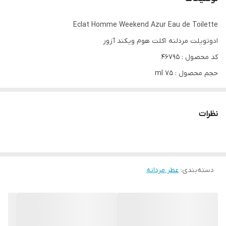
Eclat Homme Weekend Azur Eau de Toilette
ادوتویلت مردلنه اکلت هوم ویکند آزور
کد محصول : 46795
حجم محصول : 75 ml
در تعطیلات در ساحل آزور
نظرات
فضای جادویی آن را احساس کنید
ساحل عاج(Côte d'Azur)، وقتی فصل تعطیلات از راه می‌رسد، حال و
دسته‌بندی
:
هوای دیگری دارد.
عطر مردانه
هنگام قدم زدن عاشقانه در غروب آفتاب، عطرهای مدیترانه‌ای که گرمای
خورشید را با خود حمل می‌کنند، با نسیم شور دریا ترکیب می‌شوند.
با عطر Eclat Homme Weekend Azur