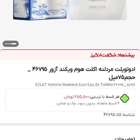
ادوتویلت مردلنه اکلت هوم ویکند آزور 46795 _
حجم‌۷۵میل
ECLAT Homme Weekend Azur Eau de Toilette 46795 _ 50ml
هر قسط با ترب‌پی:
۶۵۵٬۵۰۰
تومان
۴ قسط ماهانه. بدون سود، چک و ضامن.
شناسه کالا
46795
توضیحات