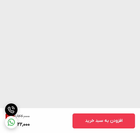
2,944,000
10
%
افزودن به سبد خرید
2,622,000