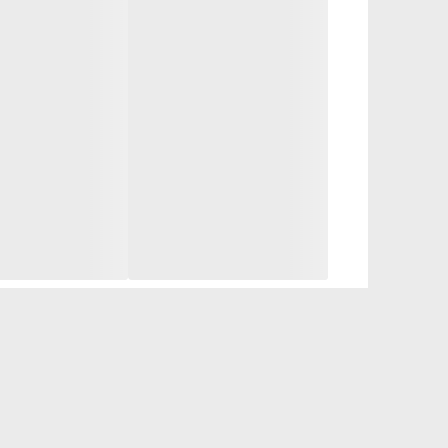
این ماده پوست را نرم‌تر، لطیف‌تر و انعطاف‌پذیرتر می‌کن
🔻رنگدانه‌های بازتابنده، نور را منعکس می‌کنند، رنگ
🔻عصاره هلو به آرامی از پوست مراقبت می‌کند، آن را عم
✨هیالورونیک میکاپ مجموعه‌ای ممتاز از لوازم آرایشی ت
محصول، میکاپ هیالورونیک شما با جلوه‌ای اسپا است!
روش کاربرد
چند قطره را روی ناحیه مورد نظر بمالید و با قلم مو یا