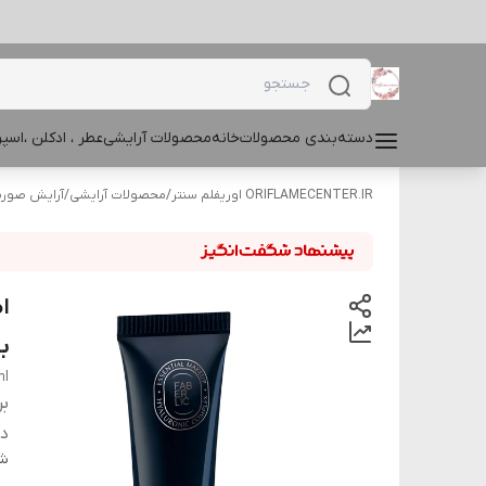
دسته‌بندی محصولات
خانه
محصولات آرایشی
عطر ، ادکلن ،اس
ORIFLAMECENTER.IR اوریفلم سنتر
/
محصولات آرایشی
/
آرایش صور
ا
با
ml
بر
دس
شن