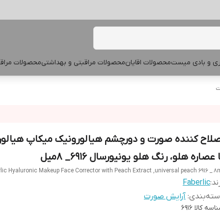
پری و بادی میست
محصولات اقایان
محصولات مراقبتی و بهداشتی
محصولات مراقب
ت
صلاح کننده صورت و دورچشم هیالورونیک میکاپ هیالو
 عصاره هلو، رنگ هلو یونیورسال 6916_ ۸میل
lic Hyaluronic Makeup Face Corrector with Peach Extract ,universal peach 6916 _ 8
ند:
Faberlic
ته‌بندی
:
آرایش صورت
اسه کالا
6916