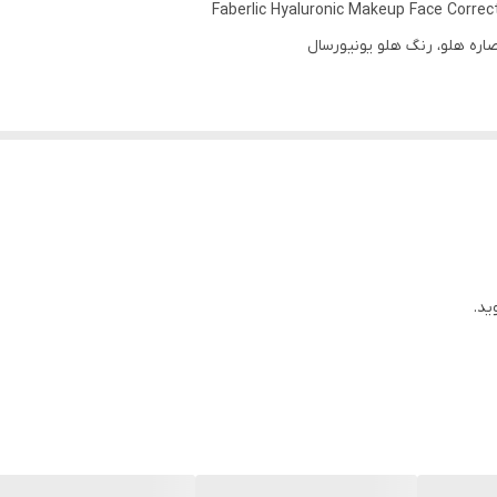
Faberlic Hyaluronic Makeup Face Correct
اره هلو، رنگ هلو یونیورسال
یلر همه کاره برای هر رنگ پوستی است
ض چند ثانیه کمک می‌کند و ظاهری شاداب و با طراوت به صورت می‌بخشد.
اند
ید.
عی را به چهره بازمی‌گرداند
ند
ا تا حد امکان ساده و راحت می‌کند.
 رطوبت را در پوست جذب و حفظ می‌کند.