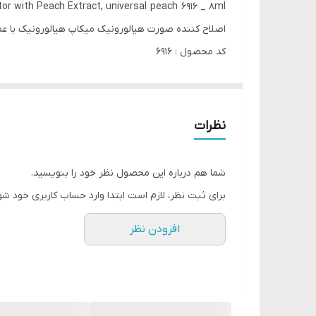
or with Peach Extract, universal peach 6916 _ 8ml
اصلاح کننده صورت هیالورونیک میکاپ هیالورونیک با عص
کد محصول : 6916
حجم محصول : 8gr
کانسیلر هیالورونیک اسید صورت با عصاره هلو، یک کانس
رنگ خنثی هلویی آن به پنهان کردن علائم خستگی در عر
نظرات
⚡️ناحیه زیر چشم را از نظر بصری روشن و صاف می‌کند
شما هم درباره این محصول نظر خود را بنویسید.
⚡️به طور قابل اعتمادی حلقه‌های تیره زیر چشم را می‌پوش
برای ثبت نظر، لازم است ابتدا وارد حساب کاربری خود شو
⚡️به سرعت تیرگی پوست را از بین می‌برد و درخشندگی طبی
افزودن نظر
⚡️اثر آنتی اکسیدانی دارد و از پیری زودرس جلوگیری می‌ک
⚡️اپلیکاتور مناسب برای کاربرد دقیق، استفاده از محصول ر
🔻هیالورونیک اسید یک ماده مرطوب کننده قوی است که