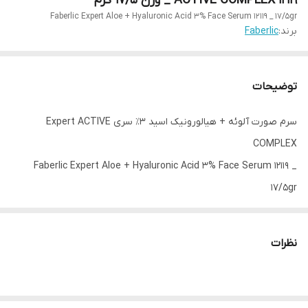
ACTIVE COMPLEX 12119 _ وزن 17/5 گرم
Faberlic Expert Aloe + Hyaluronic Acid 3% Face Serum 12119 _ 17/5gr
برند:
Faberlic
توضیحات
سرم صورت آلوئه + هیالورونیک اسید ۳٪ سری Expert ACTIVE
COMPLEX
Faberlic Expert Aloe + Hyaluronic Acid 3% Face Serum 12119 _
17/5gr
کد محصول : 12119
سری اکسپرت یک برنامه مراقبت از پوست پیچیده با اثربخشی اثبات
نظرات
شده است.
محصولاتی مبتنی بر اجزای نوآورانه برای دستیابی به اهداف خاص و ارائه
نتایج قابل مشاهده طراحی شده‌اند.