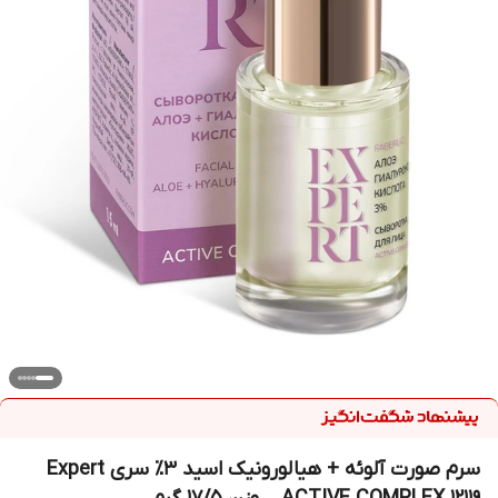
سرم صورت آلوئه + هیالورونیک اسید ۳٪ سری Expert