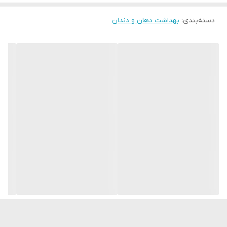
اجزای مخصوص انتخاب شده، پلاک را به آرامی و بدون آسیب رساندن به
دسته‌بندی
:
بهداشت دهان و دندان
سطح مینای دندان از بین می‌برند. کمپلکس فعال فلوراید و اکسیژن
Novaftem-O₂® از دندان‌ها در برابر پوسیدگی و از لثه‌ها در برابر التهاب
محافظت می‌کند. حاوی کلسیم برای معدنی شدن و تقویت مینای دندان
است.
مناسب برای تمام خانواده.
به آرامی سفید می شود.
نفس تازه.
از لثه‌ها مراقبت می‌کند.