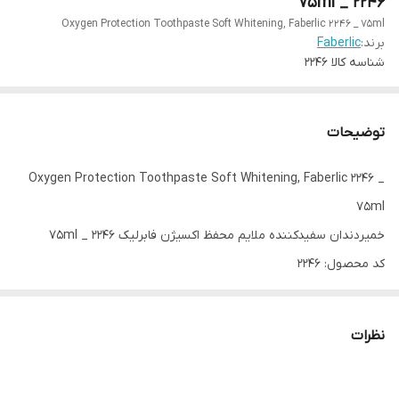
2246 _ 75ml
Oxygen Protection Toothpaste Soft Whitening, Faberlic 2246 _ 75ml
برند:
Faberlic
شناسه کالا
2246
توضیحات
Oxygen Protection Toothpaste Soft Whitening, Faberlic 2246 _
75ml
خمیردندان سفیدکننده ملایم محفظ اکسیژن فابرلیک 2246 _ 75ml
کد محصول: ۲۲۴۶
حجم: ۷۵ میلی‌لیتر.
خمیر دندان پیشگیری کننده اکسیژن "سفید کننده ملایم" علاوه بر
نظرات
مراقبت کامل از دهان و دندان، سفید کردن ملایم روزانه دندان ها را نیز
فراهم می کند.