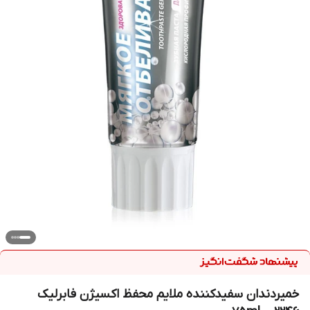
خمیردندان سفیدکننده ملایم محفظ اکسیژن فابرلیک